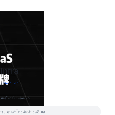
Infra
ี?
สมัครสมาชิก
บอร์โทรศัพท์หรืออีเมล